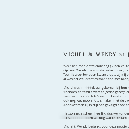
MICHEL & WENDY 31 J
Weer zo’n mooie stralende dag (ik heb volgen
Op naar Wendy die al in de make up zat, haar
Toen ik weer beneden kwam stopte zij mij ee
al was het wel eventjes spannend met haar j
Michel was inmiddels aangekomen bij hun h
Vrienden en familie werden gedag gezegd en
waar we de eerste foto’s van de bruidsrepor
ook nog wat mooie foto’s maken met de tro
door kwamen zij in stijl aan gevolgd door e
Het zonnetje scheen heerlijk, dus we konden 
Tussendoor hebben we nog wat leuke familie 
Michel & Wendy bedankt voor deze mooie da