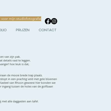
r voor mijn studiofotografie
OLIO
PRIJZEN
CONTACT
ken van zijn pak.
t details vast te leggen.
anger! hoe leuk is dat,
raan de mooie brede trap plaats.
stopt in een prachtig veld met gele bloemen
 Kasteel van Rhoon
geweest hier konden we
r ingang tussen de holes van de golfbaan
 met alle daggasten aan tafel.