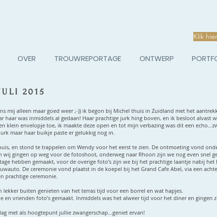
Klik hie
OVER
TROUWREPORTAGE
ONTWERP
PORTF
ULI 2015
s mij alleen maar goed weer ;-)) ik begon bij Michel thuis in Zuidland met het aantrek
 haar was inmiddels al gedaan! Haar prachtige jurk hing boven, en ik besloot alvast wa
n klein envelopje toe, ik maakte deze open en tot mijn verbazing was dit een echo…zw
urk maar haar buikje paste er gelukkig nog in.
uis, en stond te trappelen om Wendy voor het eerst te zien. De ontmoeting vond onde
 wij gingen op weg voor de fotoshoot, onderweg naar Rhoon zijn we nog even snel ge
tage hebben gemaakt, voor de overige foto’s zijn we bij het prachtige laantje nabij
het
uwauto. De ceremonie vond plaatst in de koepel bij
het Grand Cafe Abel,
via een achte
en prachtige ceremonie.
lekker buiten genieten van het terras tijd voor een borrel en wat hapjes.
en vrienden foto’s gemaakt. Inmiddels was het alweer tijd voor het diner en gingen zij
g met als hoogtepunt jullie zwangerschap…geniet ervan!