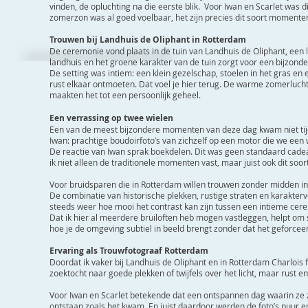
vinden, de opluchting na die eerste blik. Voor Iwan en Scarlet w
zomerzon was al goed voelbaar, het zijn precies dit soort momenten
Trouwen bij
Landhuis de Oliphant
in Rotterdam
De ceremonie vond plaats in de tuin van Landhuis de Oliphant, een 
landhuis en het groene karakter van de tuin zorgt voor een bijzond
De setting was intiem: een klein gezelschap, stoelen in het gras en
rust elkaar ontmoeten. Dat voel je hier terug. De warme zomerlucht
maakten het tot een persoonlijk geheel.
Een verrassing op twee wielen
Een van de meest bijzondere momenten van deze dag kwam niet tij
Iwan: prachtige boudoirfoto’s van zichzelf op een motor die we ee
De reactie van Iwan sprak boekdelen. Dit was geen standaard cadeau
ik niet alleen de traditionele momenten vast, maar juist ook dit soo
Voor bruidsparen die in Rotterdam willen trouwen zonder midden in de
De combinatie van historische plekken, rustige straten en karaktervol
steeds weer hoe mooi het contrast kan zijn tussen een intieme cerem
Dat ik hier al meerdere bruiloften heb mogen vastleggen, helpt om 
hoe je de omgeving subtiel in beeld brengt zonder dat het geforceer
Ervaring als Trouwfotograaf
Rotterdam
Doordat ik vaker bij Landhuis de Oliphant en in Rotterdam Charlois fo
zoektocht naar goede plekken of twijfels over het licht, maar rust en
Voor Iwan en Scarlet betekende dat een ontspannen dag waarin ze 
ontstaan zoals het kwam. En juist daardoor werden de foto’s puur en 